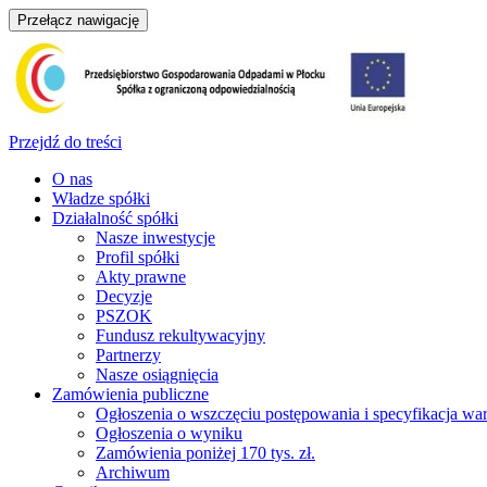
Przełącz nawigację
Przejdź do treści
O nas
Władze spółki
Działalność spółki
Nasze inwestycje
Profil spółki
Akty prawne
Decyzje
PSZOK
Fundusz rekultywacyjny
Partnerzy
Nasze osiągnięcia
Zamówienia publiczne
Ogłoszenia o wszczęciu postępowania i specyfikacja 
Ogłoszenia o wyniku
Zamówienia poniżej 170 tys. zł.
Archiwum