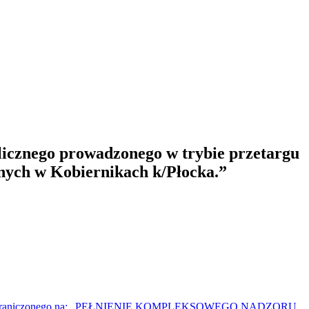
licznego prowadzonego w trybie przetargu
nych w Kobiernikach k/Płocka.”
argu nieograniczonego na: „PEŁNIENIE KOMPLEKSOWEGO NADZORU