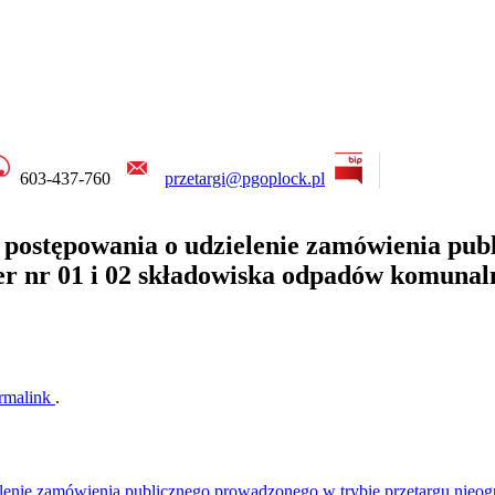
603-437-760
przetargi@pgoplock.pl
 postępowania o udzielenie zamówienia pub
er nr 01 i 02 składowiska odpadów komunal
rmalink
.
udzielenie zamówienia publicznego prowadzonego w trybie przet