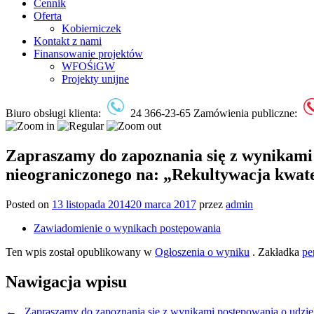
Cennik
Oferta
Kobierniczek
Kontakt z nami
Finansowanie projektów
WFOŚiGW
Projekty unijne
Biuro obsługi klienta:
24 366-23-65
Zamówienia publiczne:
Zapraszamy do zapoznania się z wynikami
nieograniczonego na: „Rekultywacja kwat
Posted on
13 listopada 2014
20 marca 2017
przez
admin
Zawiadomienie o wynikach postępowania
Ten wpis został opublikowany w
Ogłoszenia o wyniku
. Zakładka
pe
Nawigacja wpisu
←
„Zapraszamy do zapoznania się z wynikami postępowania o 